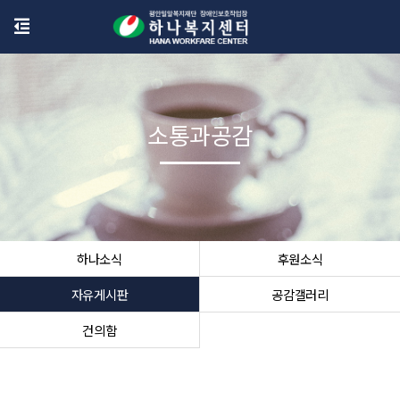
소통과공감
하나소식
후원소식
자유게시판
공감갤러리
건의함