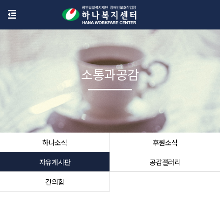
소통과공감
하나소식
후원소식
자유게시판
공감갤러리
건의함