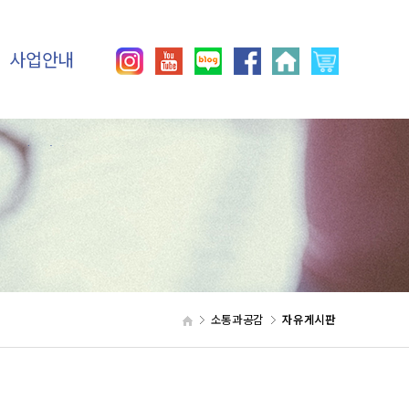
사업안내
이용안내
직업재활사업
사회재활사업
생산품우선구매제도
인증
소통과공감
자유게시판