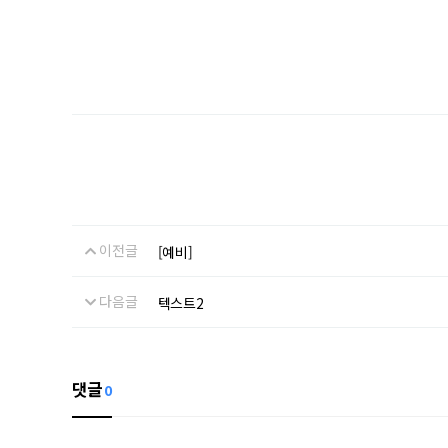
이전글
[예비]
다음글
텍스트2
댓글
0