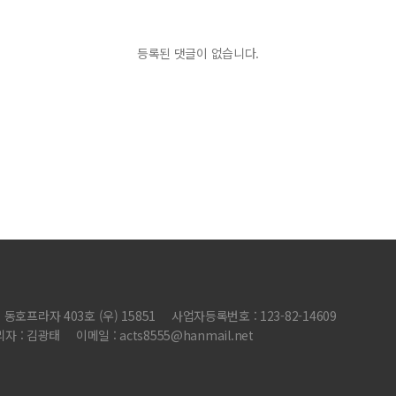
등록된 댓글이 없습니다.
동호프라자 403호 (우) 15851
사업자등록번호 : 123-82-14609
자 : 김광태
이메일 : acts8555@hanmail.net