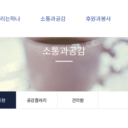
우리는하나
소통과공감
후원과봉사
소통과공감
인사말
하나소식
후원안내
기관개요
후원소식
후원신청
비전,미션
자유게시판
봉사안내
조직구성
공감갤러리
봉사신청
연혁
건의함
오시는 길
시판
공감갤러리
건의함