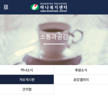
소통과공감
하나소식
후원소식
자유게시판
공감갤러리
건의함