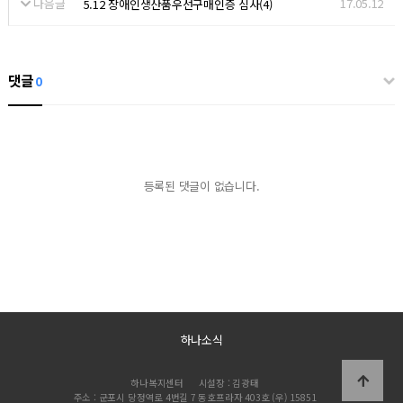
다음글
17.05.12
5.12 장애인생산품우선구매인증 심사(4)
댓글
0
등록된 댓글이 없습니다.
하나소식
하나복지센터
시설장 : 김광태
주소 : 군포시 당정역로 4번길 7 동호프라자 403호 (우) 15851