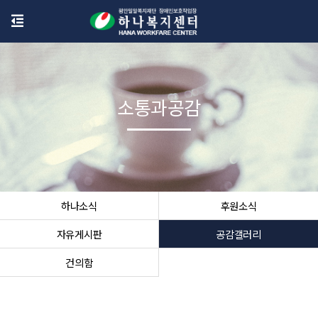
소통과공감
하나소식
후원소식
자유게시판
공감갤러리
건의함