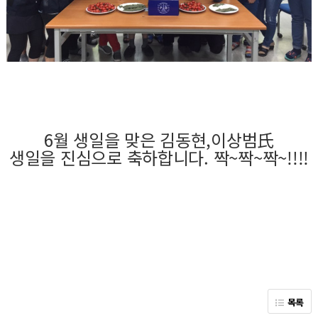
6월 생일을 맞은 김동현,이상범氏
생일을 진심으로 축하합니다. 짝~짝~짝~!!!!
목록