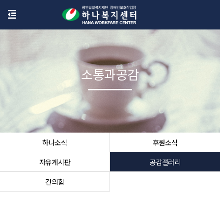
소통과공감
하나소식
후원소식
자유게시판
공감갤러리
건의함