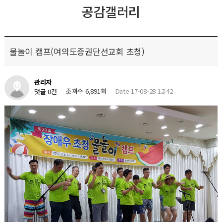
공감갤러리
물놀이 캠프(여의도증권단선교회 초청)
관리자
조회수 6,891회
Date 17-08-28 12:42
댓글 0건