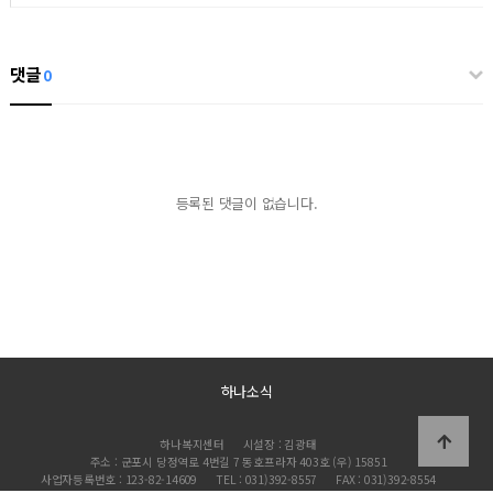
댓글
0
등록된 댓글이 없습니다.
하나소식
하나복지센터
시설장 : 김광태
주소 : 군포시 당정역로 4번길 7 동호프라자 403호 (우) 15851
사업자등록번호 : 123-82-14609
TEL : 031)392-8557
FAX : 031)392-8554