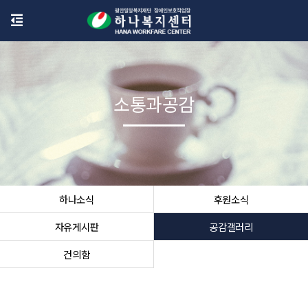
소통과공감
하나소식
후원소식
자유게시판
공감갤러리
건의함