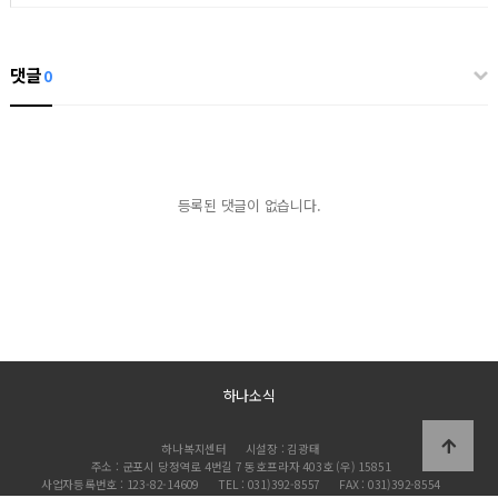
댓글
0
등록된 댓글이 없습니다.
하나소식
하나복지센터
시설장 : 김광태
주소 : 군포시 당정역로 4번길 7 동호프라자 403호 (우) 15851
사업자등록번호 : 123-82-14609
TEL : 031)392-8557
FAX : 031)392-8554