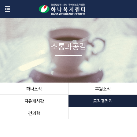
소통과공감
하나소식
후원소식
자유게시판
공감갤러리
건의함