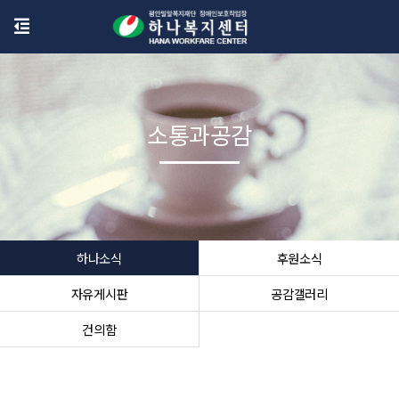
소통과공감
하나소식
후원소식
자유게시판
공감갤러리
건의함