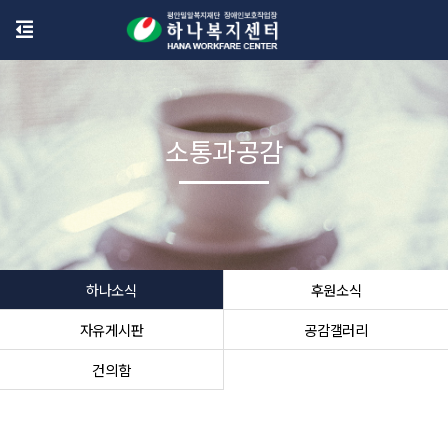
소통과공감
하나소식
후원소식
자유게시판
공감갤러리
건의함