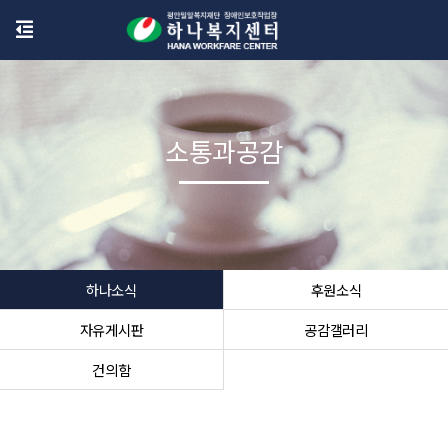
소통과공감
하나소식
후원소식
자유게시판
공감갤러리
건의함