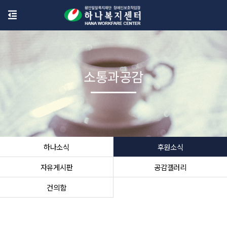
소통과공감
하나소식
후원소식
자유게시판
공감갤러리
건의함