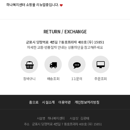
하나복지센터 쇼핑몰 리뉴얼중입니다.
RETURN / EXCHANGE
군포시 당정역로 4번길 7 동호프라자 403호 (우) 15851
자세한 교환·반품절차 안내는 상품하단을 참고해주세요
장바구니
배송조회
1:1문의
주문조회
홈으로
시설소개
이용약관
개인정보처리방침
시설명
하나복지센터
시설장
김광태
주소
군포시 당정역로 4번길 7 동호프라자 403호 (우) 15851