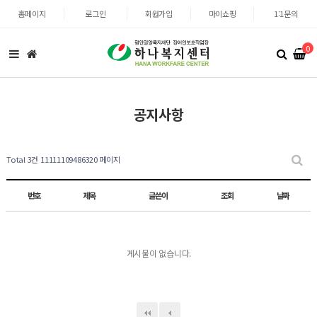
홈페이지
로그인
회원가입
마이쇼핑
1:1문의
0
공지사항
Total 3건
11111109486320 페이지
번호
제목
글쓴이
조회
날짜
게시물이 없습니다.