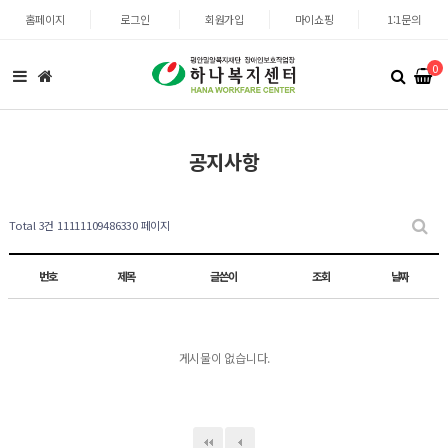
홈페이지
로그인
회원가입
마이쇼핑
1:1문의
0
공지사항
Total 3건
11111109486330 페이지
번호
제목
글쓴이
조회
날짜
게시물이 없습니다.