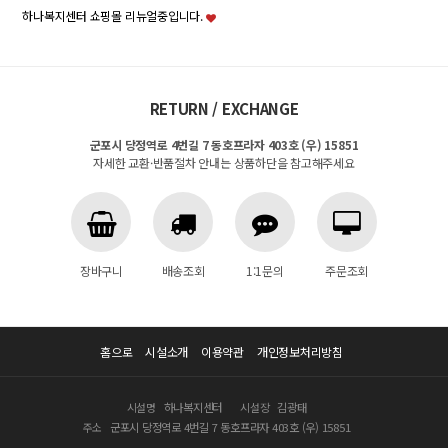
하나복지센터 쇼핑몰 리뉴얼중입니다.
RETURN / EXCHANGE
군포시 당정역로 4번길 7 동호프라자 403호 (우) 15851
자세한 교환·반품절차 안내는 상품하단을 참고해주세요
장바구니
배송조회
1:1문의
주문조회
홈으로
시설소개
이용약관
개인정보처리방침
시설명
하나복지센터
시설장
김광태
주소
군포시 당정역로 4번길 7 동호프라자 403호 (우) 15851