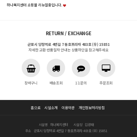
하나복지센터 쇼핑몰 리뉴얼중입니다.
RETURN / EXCHANGE
군포시 당정역로 4번길 7 동호프라자 403호 (우) 15851
자세한 교환·반품절차 안내는 상품하단을 참고해주세요
장바구니
배송조회
1:1문의
주문조회
홈으로
시설소개
이용약관
개인정보처리방침
시설명
하나복지센터
시설장
김광태
주소
군포시 당정역로 4번길 7 동호프라자 403호 (우) 15851