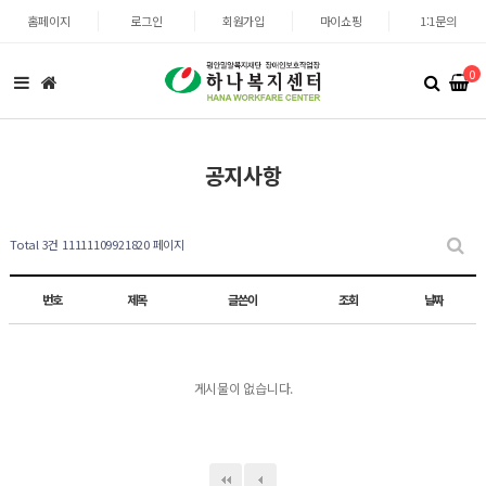
홈페이지
로그인
회원가입
마이쇼핑
1:1문의
0
공지사항
Total 3건
11111109921820 페이지
번호
제목
글쓴이
조회
날짜
게시물이 없습니다.