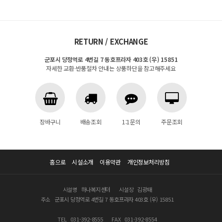
RETURN / EXCHANGE
군포시 당정역로 4번길 7 동호프라자 403호 (우) 15851
자세한 교환·반품절차 안내는 상품하단을 참고해주세요
장바구니
배송조회
1:1문의
주문조회
홈으로
시설소개
이용약관
개인정보처리방침
시설명
하나복지센터
시설장
김광태
주소
군포시 당정역로 4번길 7 동호프라자 403호 (우) 15851
TEL
031-392-8555
FAX
031-392-8554