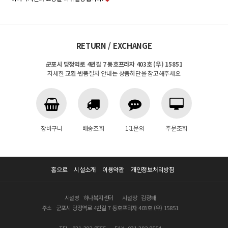
RETURN / EXCHANGE
군포시 당정역로 4번길 7 동호프라자 403호 (우) 15851
자세한 교환·반품절차 안내는 상품하단을 참고해주세요
장바구니
배송조회
1:1문의
주문조회
홈으로
시설소개
이용약관
개인정보처리방침
시설명
하나복지센터
시설장
김광태
주소
군포시 당정역로 4번길 7 동호프라자 403호 (우) 15851