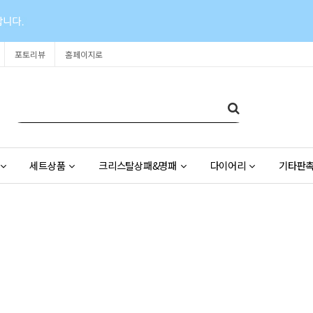
포토리뷰
홈페이지로
세트상품
크리스탈상패&명패
다이어리
기타판