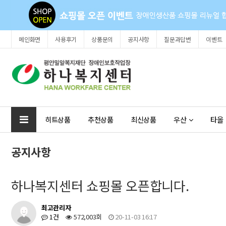
메인화면
사용후기
상품문의
공지사항
질문과답변
이벤트
히트상품
추천상품
최신상품
우산
타올
공지사항
하나복지센터 쇼핑몰 오픈합니다.
최고관리자
1건
572,003회
20-11-03 16:17