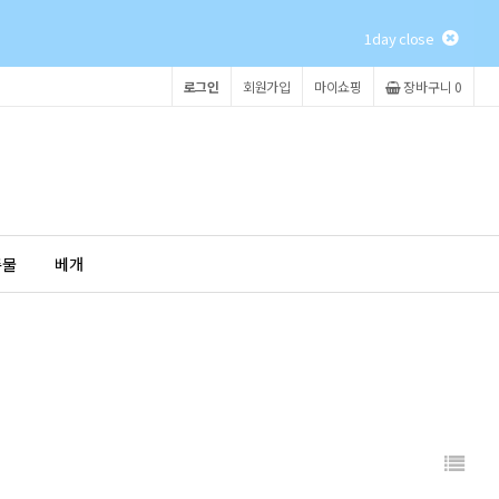
1day close
로그인
회원가입
마이쇼핑
장바구니 0
촉물
베개