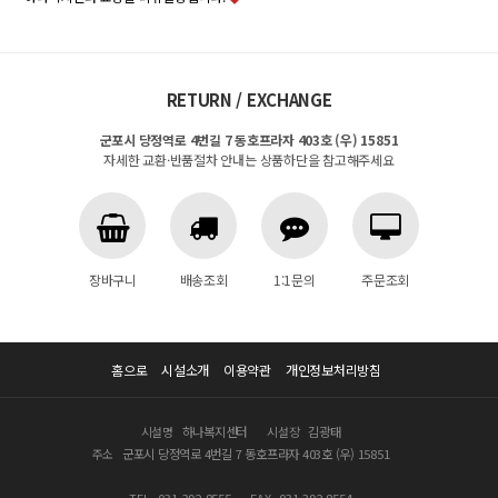
RETURN / EXCHANGE
군포시 당정역로 4번길 7 동호프라자 403호 (우) 15851
자세한 교환·반품절차 안내는 상품하단을 참고해주세요
장바구니
배송조회
1:1문의
주문조회
홈으로
시설소개
이용약관
개인정보처리방침
시설명
하나복지센터
시설장
김광태
주소
군포시 당정역로 4번길 7 동호프라자 403호 (우) 15851