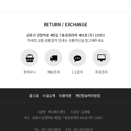
RETURN / EXCHANGE
군포시 당정역로 4번길 7 동호프라자 403호 (우) 15851
자세한 교환·반품절차 안내는 상품하단을 참고해주세요
장바구니
배송조회
1:1문의
주문조회
홈으로
시설소개
이용약관
개인정보처리방침
시설명
하나복지센터
시설장
김광태
주소
군포시 당정역로 4번길 7 동호프라자 403호 (우) 15851
TEL
031-392-8555
FAX
031-392-8554