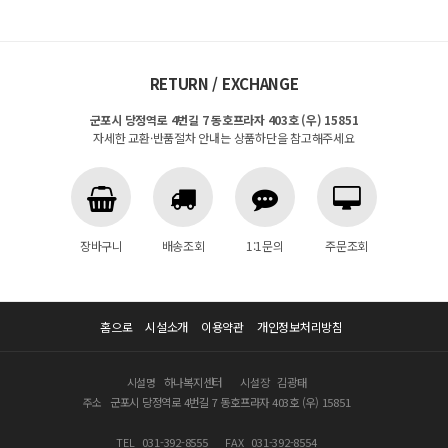
RETURN / EXCHANGE
군포시 당정역로 4번길 7 동호프라자 403호 (우) 15851
자세한 교환·반품절차 안내는 상품하단을 참고해주세요
장바구니
배송조회
1:1문의
주문조회
홈으로
시설소개
이용약관
개인정보처리방침
시설명
하나복지센터
시설장
김광태
주소
군포시 당정역로 4번길 7 동호프라자 403호 (우) 15851
TEL
031-392-8555
FAX
031-392-8554