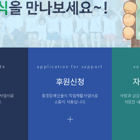
de
application for support
vo
내
후원신청
자
활사업비로
중증장애인들의 직업재활사업비로
사랑과 섬김
.
소중히 사용됩니다.
희망찬 내