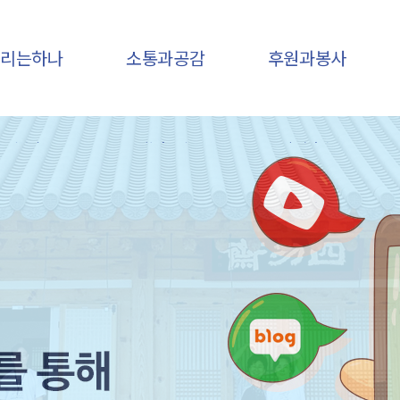
우리는하나
소통과공감
후원과봉사
인사말
하나소식
후원안내
기관개요
후원소식
후원신청
비전,미션
자유게시판
봉사안내
조직구성
공감갤러리
봉사신청
연혁
건의함
오시는 길