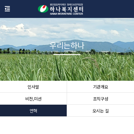
우리는하나
인사말
기관개요
비전,미션
조직구성
연혁
오시는 길