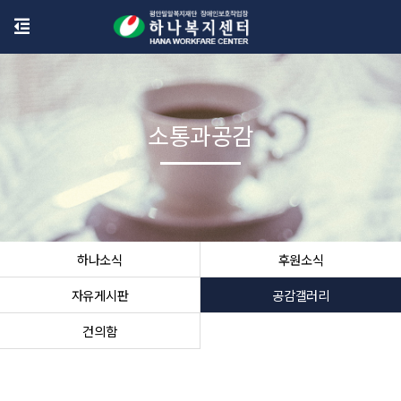
소통과공감
하나소식
후원소식
자유게시판
공감갤러리
건의함