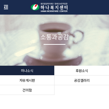
소통과공감
하나소식
후원소식
자유게시판
공감갤러리
건의함