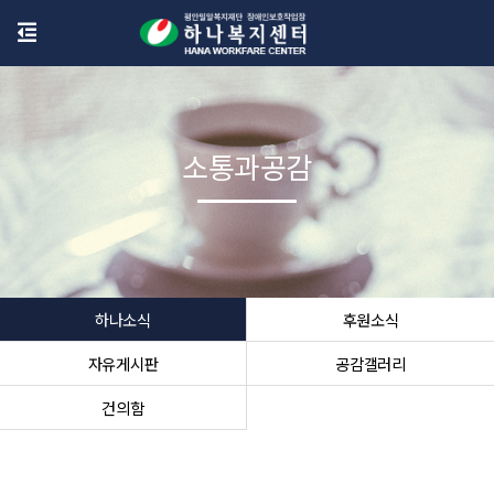
소통과공감
하나소식
후원소식
자유게시판
공감갤러리
건의함