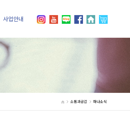
사업안내
이용안내
직업재활사업
사회재활사업
생산품우선구매제도
인증
소통과공감
하나소식