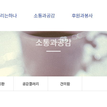
우리는하나
소통과공감
후원과봉사
소통과공감
인사말
하나소식
후원안내
기관개요
후원소식
후원신청
비전,미션
자유게시판
봉사안내
조직구성
공감갤러리
봉사신청
연혁
건의함
오시는 길
시판
공감갤러리
건의함