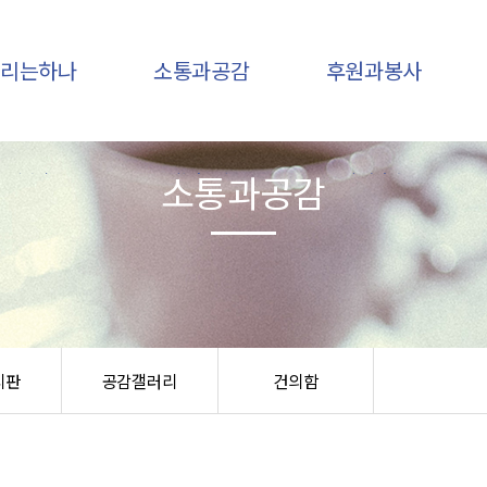
우리는하나
소통과공감
후원과봉사
소통과공감
인사말
하나소식
후원안내
기관개요
후원소식
후원신청
비전,미션
자유게시판
봉사안내
조직구성
공감갤러리
봉사신청
연혁
건의함
오시는 길
시판
공감갤러리
건의함