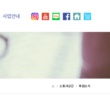
사업안내
이용안내
직업재활사업
사회재활사업
생산품우선구매제도
인증
소통과공감
후원소식