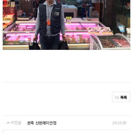
목록
이전글
18.10.05
본죽 산본래미안점