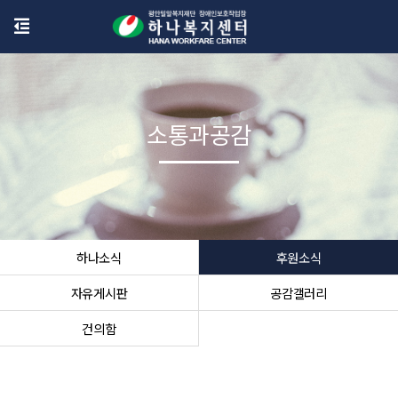
소통과공감
하나소식
후원소식
자유게시판
공감갤러리
건의함