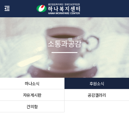
소통과공감
하나소식
후원소식
자유게시판
공감갤러리
건의함