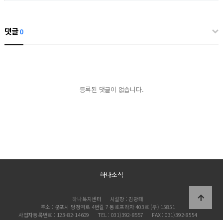
댓글
0
등록된 댓글이 없습니다.
하나소식
하나복지센터
시설장 : 김광태
주소 : 군포시 당정역로 4번길 7 동호프라자 403호 (우) 15851
사업자등록번호 : 123-82-14609
TEL : 031)392-8557
FAX : 031)392-8554
개인정보책임관리자 : 김광태
이메일 : acts8555@hanmail.net