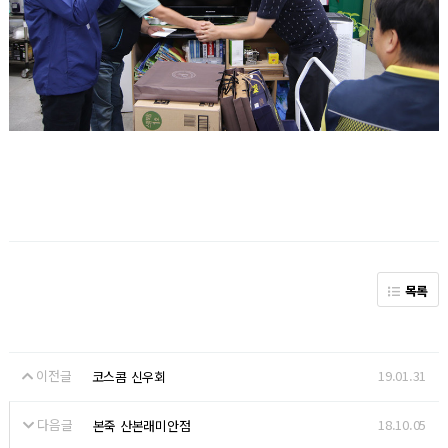
목록
이전글
19.01.31
코스콤 신우회
다음글
18.10.05
본죽 산본래미안점