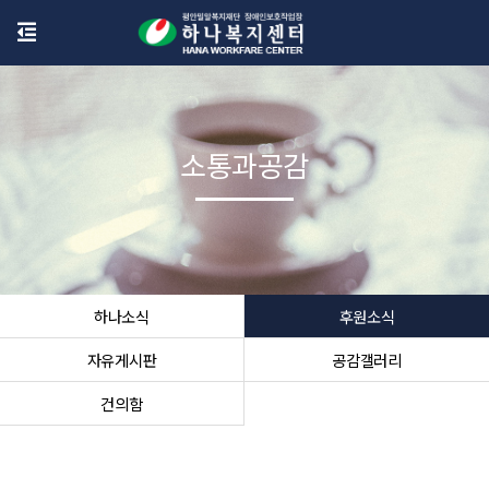
소통과공감
하나소식
후원소식
자유게시판
공감갤러리
건의함