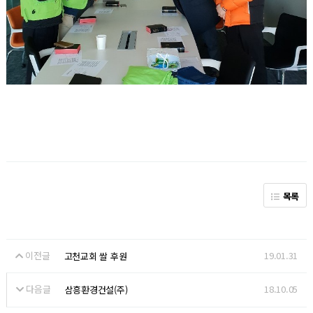
목록
이전글
19.01.31
고천교회 쌀 후원
다음글
18.10.05
삼흥환경건설(주)