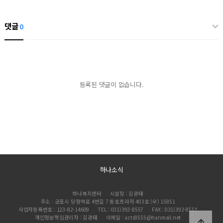
댓글
0
등록된 댓글이 없습니다.
하나소식
하나복지센터
시설장 : 김광태
주소 : 군포시 당정역로 4번길 7 동호프라자 403호 (우) 15851
사업자등록번호 : 123-82-14609
TEL : 031)392-8557
FAX : 031)392-8554
개인정보책임관리자 : 김광태
이메일 : acts8555@hanmail.net