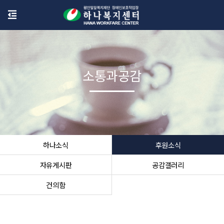
소통과공감
하나소식
후원소식
자유게시판
공감갤러리
건의함