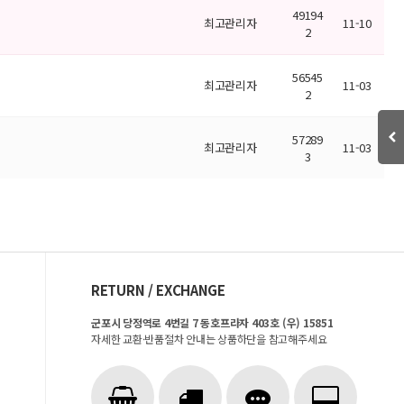
49194
최고관리자
11-10
2
56545
최고관리자
11-03
2
57289
최고관리자
11-03
3
RETURN / EXCHANGE
군포시 당정역로 4번길 7 동호프라자 403호 (우) 15851
자세한 교환·반품절차 안내는 상품하단을 참고해주세요