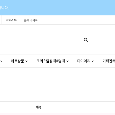
포토리뷰
홈페이지로
세트상품
크리스탈상패&명패
다이어리
기타판
제목