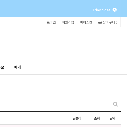
1day close
로그인
회원가입
마이쇼핑
장바구니 0
촉물
베개
글쓴이
조회
날짜