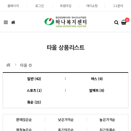
홈페이지
로그인
회원가입
마이쇼핑
1:1문의
0
타올 상품리스트
타올
일반 (42)
바스 (0)
스포츠 (1)
발매트 (0)
화순 (21)
판매많은순
낮은가격순
높은가격순
평점높은순
후기많은순
최근등록순