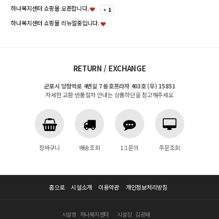
하나복지센터 쇼핑몰 오픈합니다.
+
1
하나복지센터 쇼핑몰 리뉴얼중입니다.
RETURN / EXCHANGE
군포시 당정역로 4번길 7 동호프라자 403호 (우) 15851
자세한 교환·반품절차 안내는 상품하단을 참고해주세요
장바구니
배송조회
1:1문의
주문조회
홈으로
시설소개
이용약관
개인정보처리방침
시설명
하나복지센터
시설장
김광태