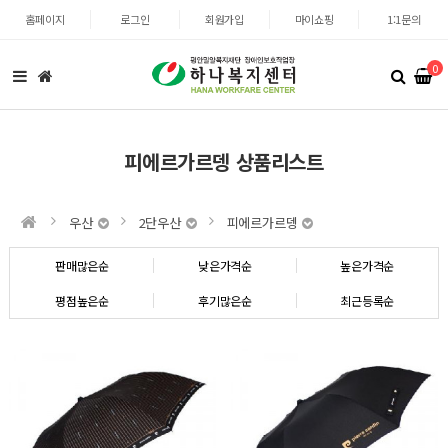
홈페이지
로그인
회원가입
마이쇼핑
1:1문의
0
피에르가르뎅 상품리스트
우산
2단우산
피에르가르뎅
판매많은순
낮은가격순
높은가격순
평점높은순
후기많은순
최근등록순