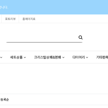
포토리뷰
홈페이지로
세트상품
크리스탈상패&명패
다이어리
기타판
근등록순