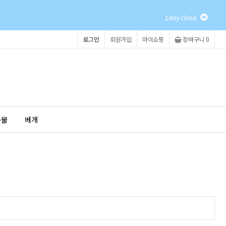
1day close
로그인
회원가입
마이쇼핑
장바구니 0
촉물
베개