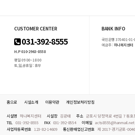
CUSTOMER CENTER
BANK INFO
031-392-8555
국민은행 370401-01-
예금주 :
하나복지센터
H.P 010-2963-8558
평일 09:00~18:00
토,일,공휴일 : 휴무
홈으로
시설소개
이용약관
개인정보처리방침
시설명
하나복지센터
시설장
김광태
주소
군포시 당정역로 4번길 7 동호프라
TEL
031-392-8555
FAX
031-392-8554
이메일
acts8555@hanmail.net
사업자등록번호
123-82-14609
통신판매업신고번호
제 2017-경기군포-004