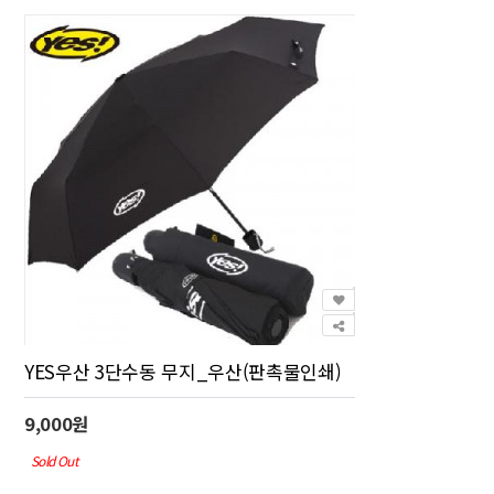
YES우산 3단수동 무지_우산(판촉물인쇄)
9,000원
Sold Out