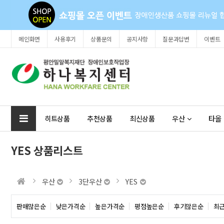
메인화면
사용후기
상품문의
공지사항
질문과답변
이벤트
히트상품
추천상품
최신상품
우산
타올
YES 상품리스트
우산
3단우산
YES
판매많은순
낮은가격순
높은가격순
평점높은순
후기많은순
최