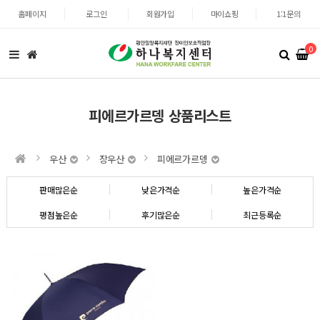
홈페이지
로그인
회원가입
마이쇼핑
1:1문의
0
피에르가르뎅 상품리스트
우산
장우산
피에르가르뎅
판매많은순
낮은가격순
높은가격순
평점높은순
후기많은순
최근등록순