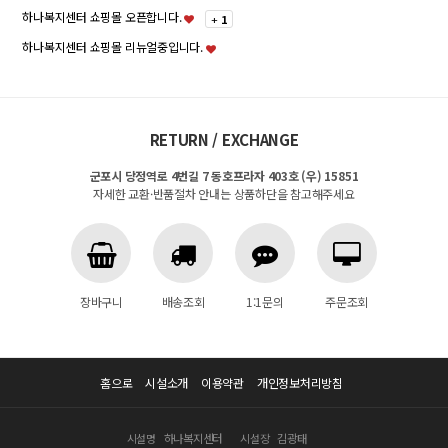
하나복지센터 쇼핑몰 오픈합니다.
+
1
하나복지센터 쇼핑몰 리뉴얼중입니다.
RETURN / EXCHANGE
군포시 당정역로 4번길 7 동호프라자 403호 (우) 15851
자세한 교환·반품절차 안내는 상품하단을 참고해주세요
장바구니
배송조회
1:1문의
주문조회
홈으로
시설소개
이용약관
개인정보처리방침
시설명
하나복지센터
시설장
김광태