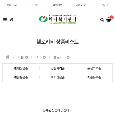
홈페이지
로그인
회원가입
마이쇼핑
1:1문의
0
헬로키티 상품리스트
타올
바스
헬로키티
판매많은순
낮은가격순
높은가격순
평점높은순
후기많은순
최근등록순
등록된 상품이 없습니다.