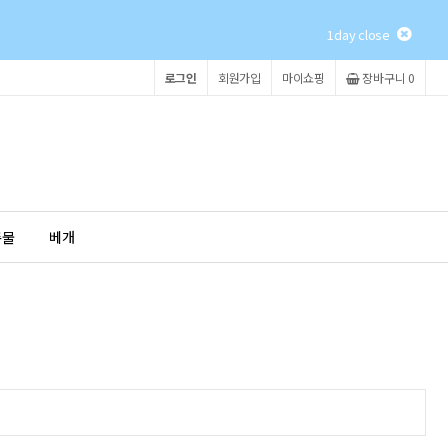
1day close
로그인
회원가입
마이쇼핑
장바구니 0
촉물
베개