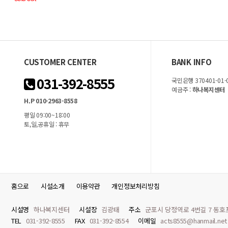
CUSTOMER CENTER
BANK INFO
031-392-8555
국민은행 370401-01-
예금주 :
하나복지센터
H.P 010-2963-8558
평일 09:00~18:00
토,일,공휴일 : 휴무
홈으로
시설소개
이용약관
개인정보처리방침
시설명
하나복지센터
시설장
김광태
주소
군포시 당정역로 4번길 7 동호프라
TEL
031-392-8555
FAX
031-392-8554
이메일
acts8555@hanmail.net