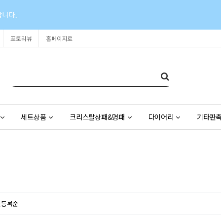
포토리뷰
홈페이지로
세트상품
크리스탈상패&명패
다이어리
기타판
근등록순