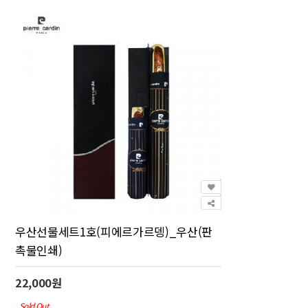
우산선물세트1호(피에르가르뎅)_우산(판
촉물인쇄)
22,000원
Sold Out