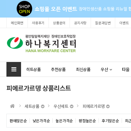
메인화면
사용후기
상품문의
공지사항
질문과답변
이벤트
히트상품
추천상품
최신상품
우산
타올
피에르가르뎅 상품리스트
세트상품
우산세트
피에르가르뎅
판매많은순
낮은가격순
높은가격순
평점높은순
후기많은순
최