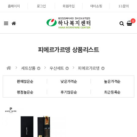
홈페이지
로그인
회원가입
마이쇼핑
1:1문의
0
피에르가르뎅 상품리스트
세트상품
우산세트
피에르가르뎅
판매많은순
낮은가격순
높은가격순
평점높은순
후기많은순
최근등록순