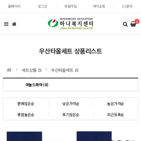
홈페이지
로그인
회원가입
마이쇼핑
1:1문의
0
우산타올세트 상품리스트
세트상품
우산타올세트
아놀드파마 (0)
판매많은순
낮은가격순
높은가격순
평점높은순
후기많은순
최근등록순