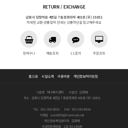
RETURN / EXCHANGE
군포시 당정역로 4번길 7 동호프라자 403호 (우) 15851
자세한 교환·반품절차 안내는 상품하단을 참고해주세요
장바구니
배송조회
1:1문의
주문조회
홈으로
시설소개
이용약관
개인정보처리방침
시설명
하나복지센터
시설장
김광태
주소
군포시 당정역로 4번길 7 동호프라자 403호 (우) 15851
TEL
031-392-8555
FAX
031-392-8554
이메일
acts8555@hanmail.net
개인정보책임관리자
김광태
사업자등록번호
123-82-14609