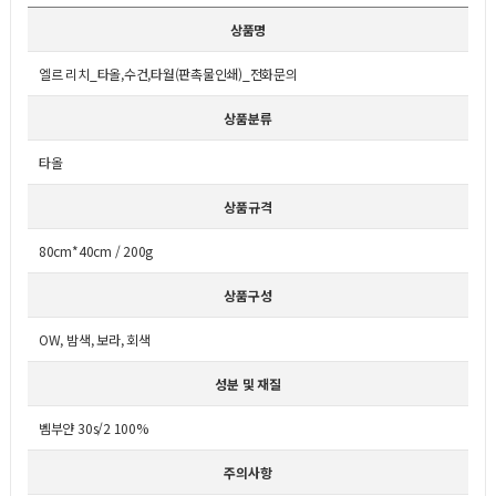
상품명
엘르 리치_타올,수건,타월(판촉물인쇄)_전화문의
상품분류
타올
상품규격
80cm*40cm / 200g
상품구성
OW, 밤색, 보라, 회색
성분 및 재질
벰부얀 30s/2 100%
주의사항