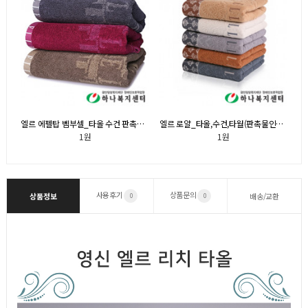
쇄)
엘르 에펠탑 벰부셀_타올 수건 판촉물 기념품_전화문의
엘르 로얄_타올,수건,타월(판촉물인쇄)_전화문의
엘
1원
1원
사용후기
상품문의
상품정보
배송/교환
0
0