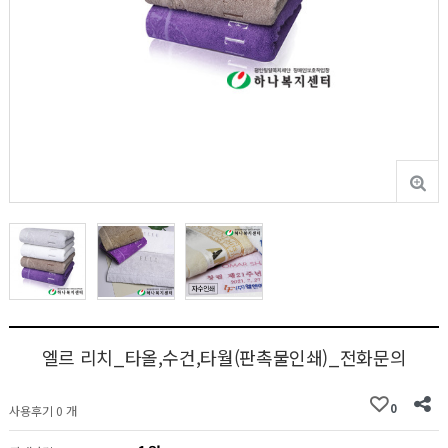
엘르 리치_타올,수건,타월(판촉물인쇄)_전화문의
0
사용후기 0 개