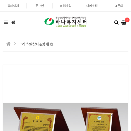
홈페이지
로그인
회원가입
마이쇼핑
1:1문의
0
크리스탈상패&명패