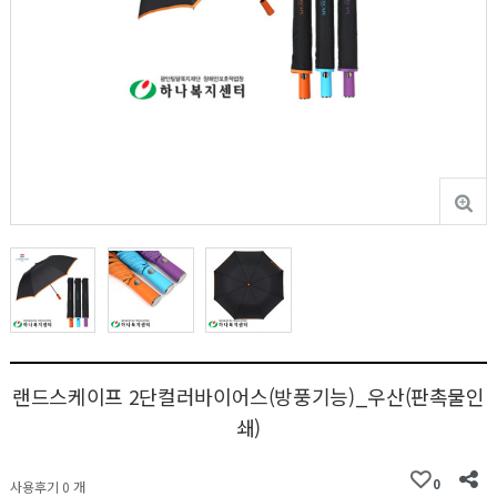
랜드스케이프 2단컬러바이어스(방풍기능)_우산(판촉물인
쇄)
0
사용후기 0 개