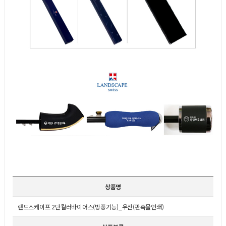
상품명
랜드스케이프 2단컬러바이어스(방풍기능)_우산(판촉물인쇄)