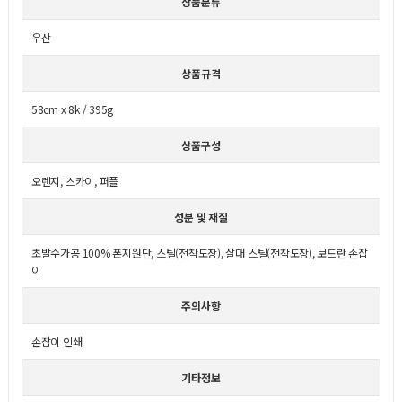
상품분류
우산
상품규격
58cm x 8k / 395g
상품구성
오렌지, 스카이, 퍼플
성분 및 재질
초발수가공 100% 폰지원단, 스틸(전착도장), 살대 스틸(전착도장), 보드란 손잡
이
주의사항
손잡이 인쇄
기타정보