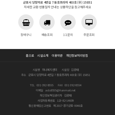
군포시 당정역로 4번길 7 동호프라자 403호 (우) 15851
자세한 교환·반품절차 안내는 상품하단을 참고해주세요
장바구니
배송조회
1:1문의
주문조회
홈으로
시설소개
이용약관
개인정보처리방침
시설명
하나복지센터
시설장
김광태
주소
군포시 당정역로 4번길 7 동호프라자 403호 (우) 15851
TEL
031-392-8555
FAX
031-392-8554
이메일
acts8555@hanmail.net
개인정보책임관리자
김광태
사업자등록번호
123-82-14609
통신판매업신고번호
제 2017-경기군포-0046호