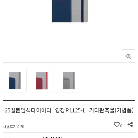
25절붙임식다이어리_양장P1125-L_기타판촉물(기념품)
0
사용후기 0 개