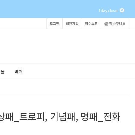
1day close
로그인
회원가입
마이쇼핑
장바구니 0
촉물
베개
탈상패_트로피, 기념패, 명패_전화