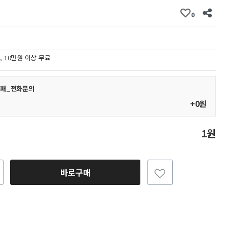
0
원, 10만원 이상 무료
 명패_전화문의
+0원
1원
바로구매