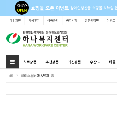
메인화면
사용후기
상품문의
공지사항
질문과답변
이벤트
히트상품
추천상품
최신상품
우산
타올
크리스탈상패&명패