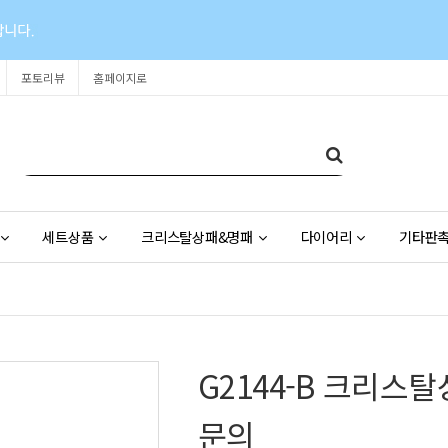
포토리뷰
홈페이지로
세트상품
크리스탈상패&명패
다이어리
기타판
G2144-B 크리스
문의