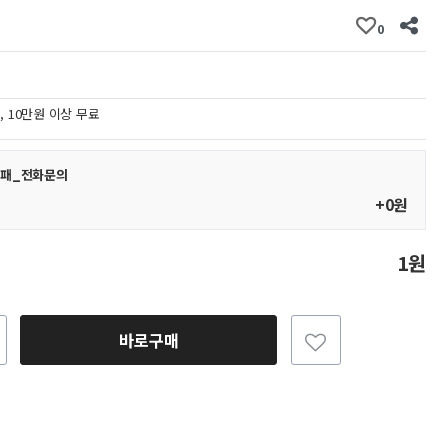
0
원, 10만원 이상 무료
 명패_전화문의
+0원
1원
바로구매