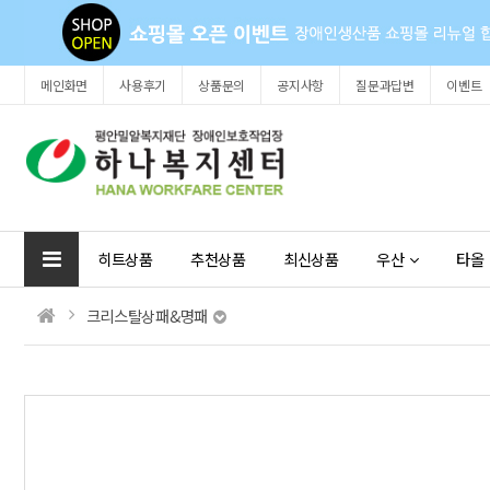
메인화면
사용후기
상품문의
공지사항
질문과답변
이벤트
히트상품
추천상품
최신상품
우산
타올
크리스탈상패&명패