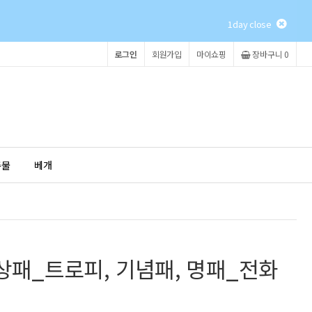
1day close
로그인
회원가입
마이쇼핑
장바구니 0
촉물
베개
탈상패_트로피, 기념패, 명패_전화