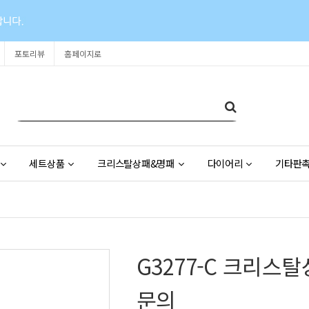
포토리뷰
홈페이지로
세트상품
크리스탈상패&명패
다이어리
기타판
G3277-C 크리스
문의