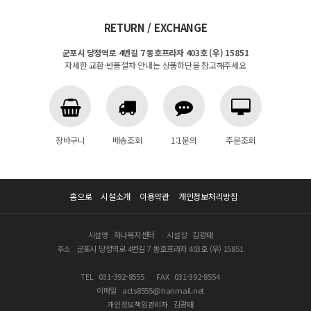
RETURN / EXCHANGE
군포시 당정역로 4번길 7 동호프라자 403호 (우) 15851
자세한 교환·반품절차 안내는 상품하단을 참고해주세요
장바구니
배송조회
1:1문의
주문조회
홈으로
시설소개
이용약관
개인정보처리방침
시설명
하나복지센터
시설장
김광태
주소
군포시 당정역로 4번길 7 동호프라자 403호 (우) 15851
TEL
031-392-8555
FAX
031-392-8554
이메일
acts8555@hanmail.net
개인정보책임관리자
김광태